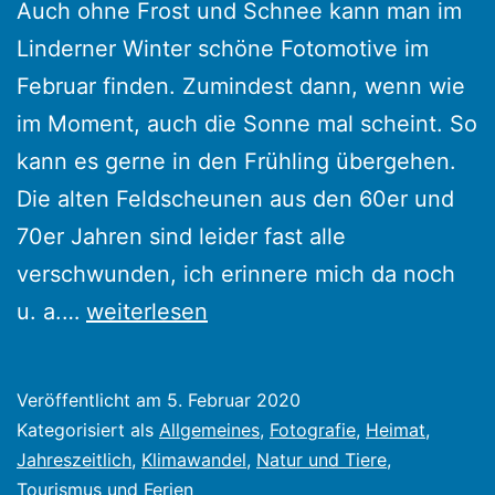
Auch ohne Frost und Schnee kann man im
Linderner Winter schöne Fotomotive im
Februar finden. Zumindest dann, wenn wie
im Moment, auch die Sonne mal scheint. So
kann es gerne in den Frühling übergehen.
Die alten Feldscheunen aus den 60er und
70er Jahren sind leider fast alle
verschwunden, ich erinnere mich da noch
Lindern
u. a.…
weiterlesen
02/2020
–
Veröffentlicht am
5. Februar 2020
"Winterbilder"
Kategorisiert als
Allgemeines
,
Fotografie
,
Heimat
,
Jahreszeitlich
,
Klimawandel
,
Natur und Tiere
,
Tourismus und Ferien