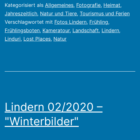
Kategorisiert als
Allgemeines
,
Fotografie
,
Heimat
,
Jahreszeitlich
,
Natur und Tiere
,
Tourismus und Ferien
Verschlagwortet mit
Fotos Lindern
,
Frühling
,
Frühlingsboten
,
Kameratour
,
Landschaft
,
Lindern
,
Linduri
,
Lost Places
,
Natur
Lindern 02/2020 –
"Winterbilder"