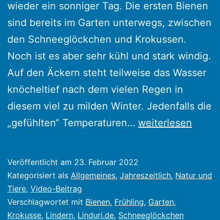
wieder ein sonniger Tag. Die ersten Bienen
sind bereits im Garten unterwegs, zwischen
den Schneeglöckchen und Krokussen.
Noch ist es aber sehr kühl und stark windig.
Auf den Äckern steht teilweise das Wasser
knöcheltief nach dem vielen Regen in
diesem viel zu milden Winter. Jedenfalls die
Fast
„gefühlten“ Temperaturen…
weiterlesen
schon
sowas
Veröffentlicht am
23. Februar 2022
wie
Kategorisiert als
Allgemeines
,
Jahreszeitlich
,
Natur und
Frühlung
Tiere
,
Video-Beitrag
Verschlagwortet mit
Bienen
,
Frühling
,
Garten
,
heute.
Krokusse
,
Lindern
,
Linduri.de
,
Schneeglöckchen