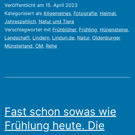
Oldenburger
Veröffentlicht am
15. April 2023
Münsterland,
Kategorisiert als
Allgemeines
,
Fotografie
,
Heimat
,
die
Jahreszeitlich
,
Natur und Tiere
Verschlagwortet mit
Frühblüher
,
Frühling
,
Hünensteine
,
Natur
Landschaft
,
Lindern
,
Linduri.de
,
Natur
,
Oldenburger
erwacht
Münsterland
,
OM
,
Rehe
Fast schon sowas wie
Frühlung heute. Die