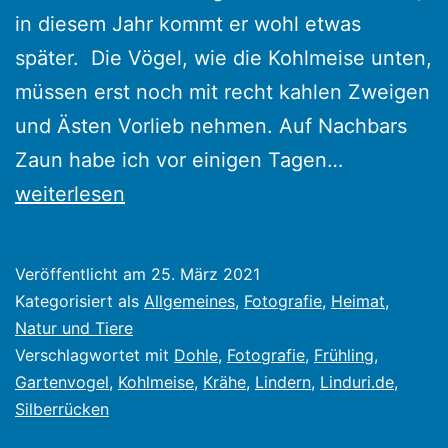
in diesem Jahr kommt er wohl etwas
später. Die Vögel, wie die Kohlmeise unten,
müssen erst noch mit recht kahlen Zweigen
und Ästen Vorlieb nehmen. Auf Nachbars
Auch
Zaun habe ich vor einigen Tagen…
unter
weiterlesen
den
Krähen
Veröffentlicht am
25. März 2021
gibt
Kategorisiert als
Allgemeines
,
Fotografie
,
Heimat
,
es
Natur und Tiere
Verschlagwortet mit
Dohle
,
Fotografie
,
Frühling
,
offensichtl
Gartenvogel
,
Kohlmeise
,
Krähe
,
Lindern
,
Linduri.de
,
„Silberrück
Silberrücken