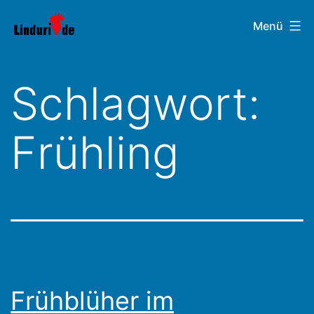
Zum
Linduri.de
Menü
Inhalt
springen
Schlagwort:
Frühling
Frühblüher im