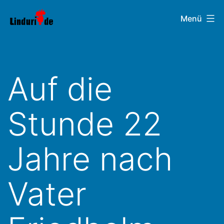
Zum
Linduri.de
Menü
Inhalt
springen
Auf die
Stunde 22
Jahre nach
Vater