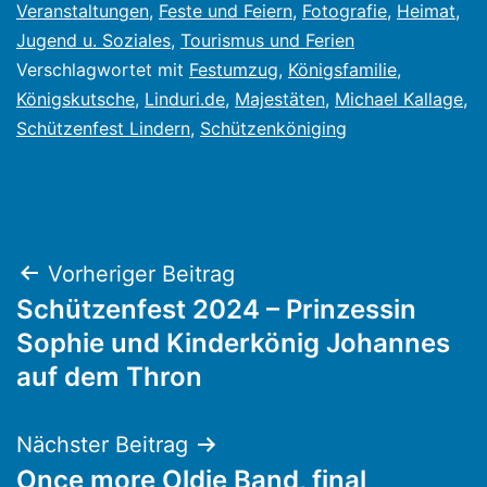
Veranstaltungen
,
Feste und Feiern
,
Fotografie
,
Heimat
,
Jugend u. Soziales
,
Tourismus und Ferien
Verschlagwortet mit
Festumzug
,
Königsfamilie
,
Königskutsche
,
Linduri.de
,
Majestäten
,
Michael Kallage
,
Schützenfest Lindern
,
Schützenköniging
Beitragsnavigation
Vorheriger Beitrag
Schützenfest 2024 – Prinzessin
Sophie und Kinderkönig Johannes
auf dem Thron
Nächster Beitrag
Once more Oldie Band, final