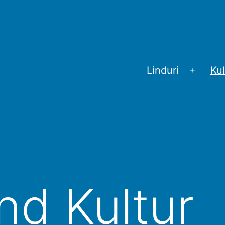
Linduri
Kul
Menü
öffnen
nd Kultur