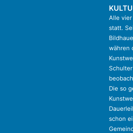
KULTUR
Alle vie
statt. S
Bildhaue
währen 
Kunstwer
Schulte
beobach
Die so g
Kunstwer
Dauerlei
schon e
Gemeind