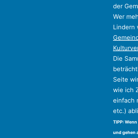
der Gem
Wer mehr
Lindern 
Gemeind
Kulturve
Die Samm
beträcht
Seite wi
wie ich 
einfach
etc.) ab
TIPP: Wenn 
und gehen a