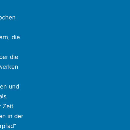
wochen
ern, die
ber die
twerken
len und
als
 Zeit
n in der
rpfad“