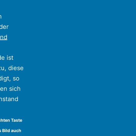
n
der
und
e ist
u, diese
igt, so
sen sich
nstand
.
chten Taste
s Bild auch