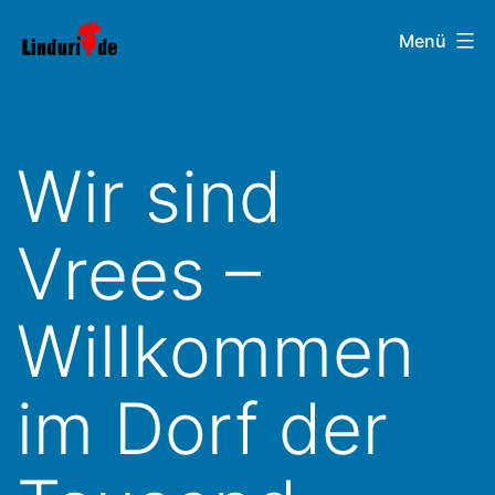
Zum
Linduri.de
Menü
Inhalt
springen
Wir sind
Vrees –
Willkommen
im Dorf der