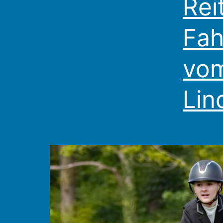
Rei
Fah
vom
Lin