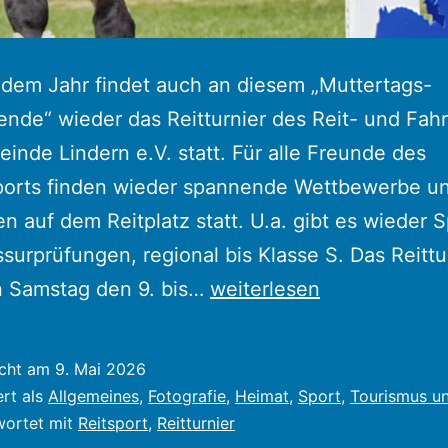
edem Jahr findet auch an diesem „Muttertags-
de“ wieder das Reitturnier des Reit- und Fahr
inde Lindern e.V. statt. Für alle Freunde des
ports finden wieder spannende Wettbewerbe u
n auf dem Reitplatz statt. U.a. gibt es wieder S
surprüfungen, regional bis Klasse S. Das Reittu
Reitturnier
n Samstag den 9. bis…
weiterlesen
des
Reit-
icht am
9. Mai 2026
und
ert als
Allgemeines
,
Fotografie
,
Heimat
,
Sport
,
Tourismus un
Fahrvereins
wortet mit
Reitsport
,
Reitturnier