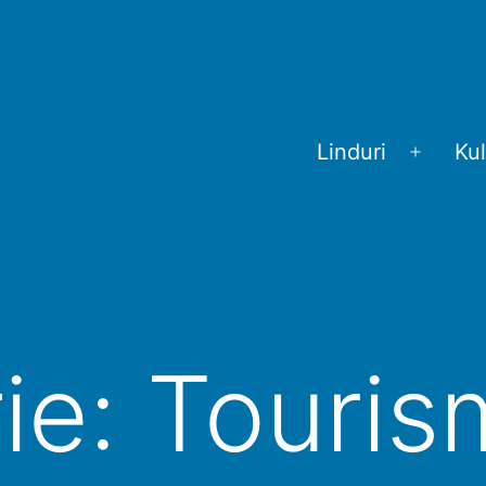
Linduri
Kul
Menü
öffnen
ie:
Touris