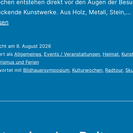
ochen entstehen direkt vor den Augen der Bes
ckende Kunstwerke. Aus Holz, Metall, Stein,…
sen
icht am
8. August 2026
ert als
Allgemeines
,
Events / Veranstaltungen
,
Heimat
,
Kunst
rismus und Ferien
wortet mit
Bildhauersymposium
,
Kulturwochen
,
Radtour
,
Sku