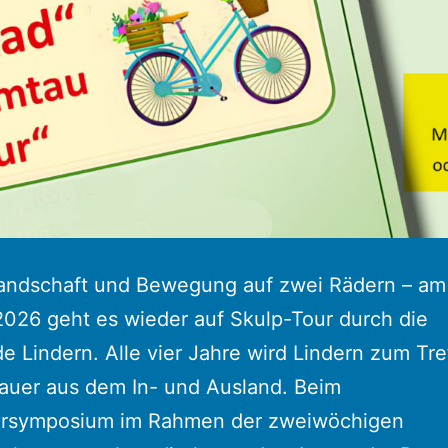
Landschaft und Bewegung auf zwei Rädern – am 
026 geht es wieder auf Skulp-Tour durch die
 Lindern. Alle vier Jahre wird Lindern zum Tre
hauer aus dem In- und Ausland. Beim
ersymposium im Rahmen der zweiwöchigen