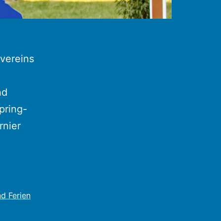
vereins
nd
pring-
rnier
d Ferien