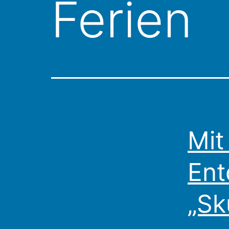
Ferien
Mit
Ent
„Sk