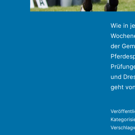
Wie in j
Wochenen
der Geme
Pferdes
Prüfunge
und Dres
geht vo
Veröffentl
Kategorisi
Verschlag