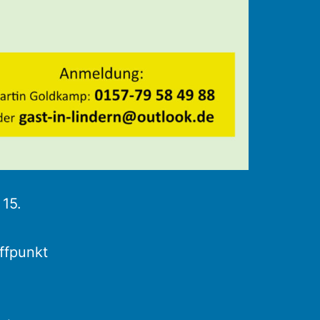
15.
ffpunkt