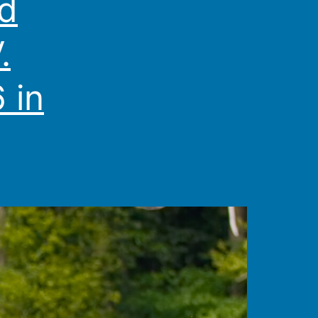
nd
.
 in