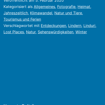
Veröffentlicht am
5. Februar 2020
"Winterbilder"
Kategorisiert als
Allgemeines
,
Fotografie
,
Heimat
,
Jahreszeitlich
,
Klimawandel
,
Natur und Tiere
,
Tourismus und Ferien
Verschlagwortet mit
Entdeckungen
,
Lindern
,
Linduri
,
Lost Places
,
Natur
,
Sehenswürdigkeiten
,
Winter