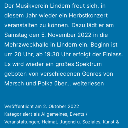
Der Musikverein Lindern freut sich, in
diesem Jahr wieder ein Herbstkonzert
veranstalten zu können. Dazu lädt er am
Samstag den 5. November 2022 in die
Mehrzweckhalle in Lindern ein. Beginn ist
um 20 Uhr, ab 19:30 Uhr erfolgt der Einlass.
Es wird wieder ein großes Spektrum
geboten von verschiedenen Genres von
Musikverein
Marsch und Polka über…
weiterlesen
Lindern
veranstaltet
Veröffentlicht am
2. Oktober 2022
in
Kategorisiert als
Allgemeines
,
Events /
diesem
Veranstaltungen
,
Heimat
,
Jugend u. Soziales
,
Kunst &