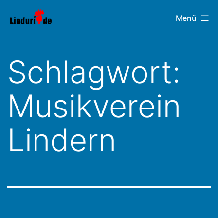
Zum
Linduri.de
Menü
Inhalt
springen
Schlagwort:
Musikverein
Lindern