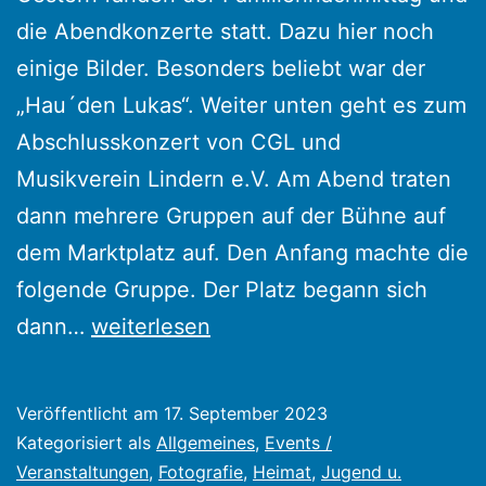
die Abendkonzerte statt. Dazu hier noch
einige Bilder. Besonders beliebt war der
„Hau´den Lukas“. Weiter unten geht es zum
Abschlusskonzert von CGL und
Musikverein Lindern e.V. Am Abend traten
dann mehrere Gruppen auf der Bühne auf
dem Marktplatz auf. Den Anfang machte die
folgende Gruppe. Der Platz begann sich
Abschluss
dann…
weiterlesen
der
Kulturwochen
Veröffentlicht am
17. September 2023
mit
Kategorisiert als
Allgemeines
,
Events /
Abschlusskonzert
Veranstaltungen
,
Fotografie
,
Heimat
,
Jugend u.