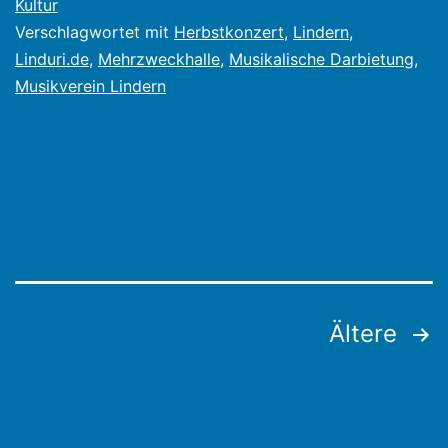
Kultur
Jahr
Verschlagwortet mit
Herbstkonzert
,
Lindern
,
wieder
Linduri.de
,
Mehrzweckhalle
,
Musikalische Darbietung
,
ein
Musikverein Lindern
Herbstkonzert
in
Lindern
Seitennummerierung
Ältere
der
Beiträge