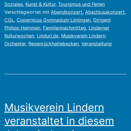
Soziales
,
Kunst & Kultur
,
Tourismus und Ferien
am
Verschlagwortet mit
Abendkonzert
,
Abschlusskonzert
,
Regenrückhaltebecken
CGL
,
Copernicus Gymnasium Löningen
,
Dirigent
Philipp Hemmen
,
Familiennachmittag
,
Linderner
Kulturwochen
,
Linduri.de
,
Musikverein Lindern
,
Orchester
,
Regenrückhaltebecken
,
Veranstaltung
Musikverein Lindern
veranstaltet in diesem