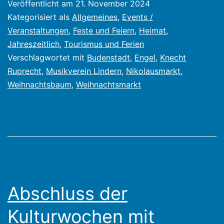
Veröffentlicht am
21. November 2024
am
Kategorisiert als
Allgemeines
,
Events /
1.
Veranstaltungen
,
Feste und Feiern
,
Heimat
,
Jahreszeitlich
,
Tourismus und Ferien
Dezember
Verschlagwortet mit
Budenstadt
,
Engel
,
Knecht
2024
Ruprecht
,
Musikverein Lindern
,
Nikolausmarkt
,
Weihnachtsbaum
,
Weihnachtsmarkt
Abschluss der
Kulturwochen mit