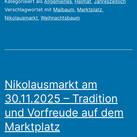
Kategorisiert als
Allgemeines
,
Heimat
,
Jahreszeitlich
macht
Verschlagwortet mit
Maibaum
,
Marktplatz
,
Nikolausmarkt
,
Weihnachtsbaum
Platz
für
Weihnac
Nikolausmarkt am
30.11.2025 – Tradition
und Vorfreude auf dem
Marktplatz