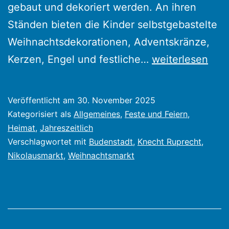
gebaut und dekoriert werden. An ihren
Ständen bieten die Kinder selbstgebastelte
Weihnachtsdekorationen, Adventskränze,
Nikolausmarkt
Kerzen, Engel und festliche…
weiterlesen
am
30.11.2025
Veröffentlicht am
30. November 2025
–
Kategorisiert als
Allgemeines
,
Feste und Feiern
,
Tradition
Heimat
,
Jahreszeitlich
Verschlagwortet mit
Budenstadt
,
Knecht Ruprecht
,
und
Nikolausmarkt
,
Weihnachtsmarkt
Vorfreude
auf
dem
Marktplatz