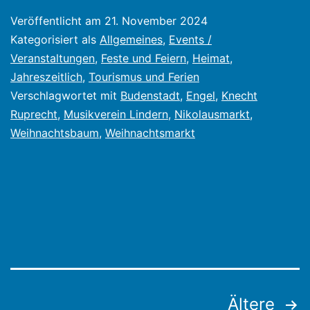
Lindern
Veröffentlicht am
21. November 2024
am
Kategorisiert als
Allgemeines
,
Events /
1.
Veranstaltungen
,
Feste und Feiern
,
Heimat
,
Jahreszeitlich
,
Tourismus und Ferien
Dezember
Verschlagwortet mit
Budenstadt
,
Engel
,
Knecht
2024
Ruprecht
,
Musikverein Lindern
,
Nikolausmarkt
,
Weihnachtsbaum
,
Weihnachtsmarkt
Seitennummerierung
Ältere