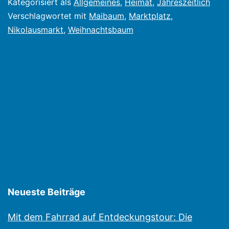
Kategorisiert als
Allgemeines
,
Heimat
,
Jahreszeitlich
macht
Verschlagwortet mit
Maibaum
,
Marktplatz
,
Nikolausmarkt
,
Weihnachtsbaum
Platz
für
Weihnac
Neueste Beiträge
Mit dem Fahrrad auf Entdeckungstour: Die