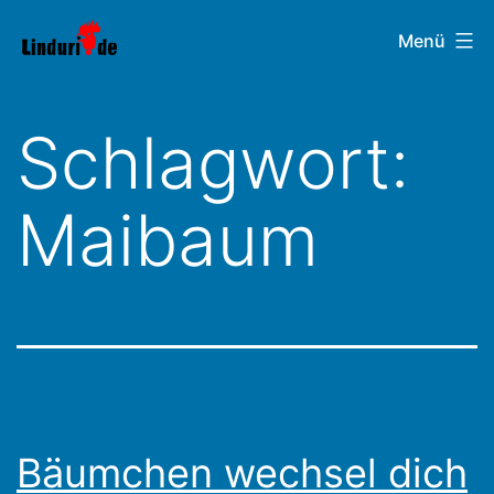
Zum
Linduri.de
Menü
Inhalt
springen
Schlagwort:
Maibaum
Bäumchen wechsel dich