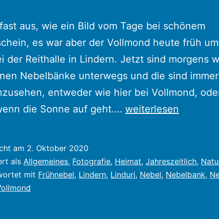
 fast aus, wie ein Bild vom Tage bei schönem
hein, es war aber der Vollmond heute früh um
i der Reithalle in Lindern. Jetzt sind morgens 
önen Nebelbänke unterwegs und die sind immer
zusehen, entweder wie hier bei Vollmond, ode
Herbst
 wenn die Sonne auf geht.…
weiterlesen
ist
die
icht am
2. Oktober 2020
schönste
ert als
Allgemeines
,
Fotografie
,
Heimat
,
Jahreszeitlich
,
Natu
Zeit
wortet mit
Frühnebel
,
Lindern
,
Linduri
,
Nebel
,
Nebelbank
,
Ne
Vollmond
für
Fotos,