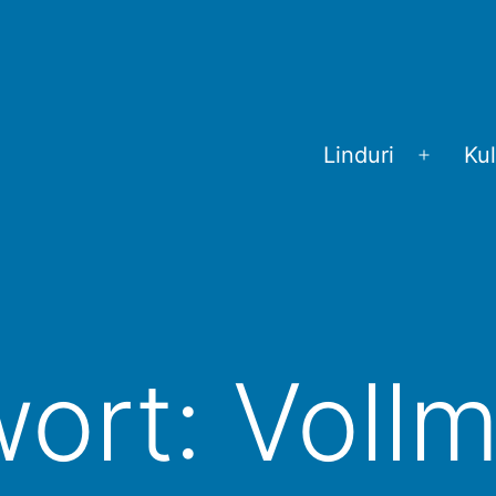
Linduri
Kul
Menü
öffnen
wort:
Voll