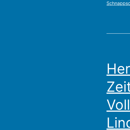
Schnappsc
Her
Zei
Vol
Lin