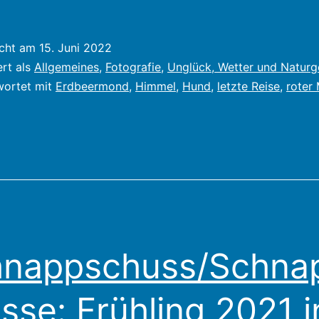
icht am
15. Juni 2022
ert als
Allgemeines
,
Fotografie
,
Unglück, Wetter und Naturg
wortet mit
Erdbeermond
,
Himmel
,
Hund
,
letzte Reise
,
roter
hnappschuss/Schna
sse: Frühling 2021 i