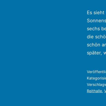
Es sieht
Sonnensc
sechs be
die sch
schön an
später,
Veröffentl
Kategorisi
Verschlag
Reithalle
,