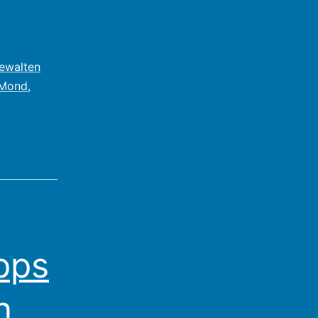
ewalten
 Mond
,
pps
n