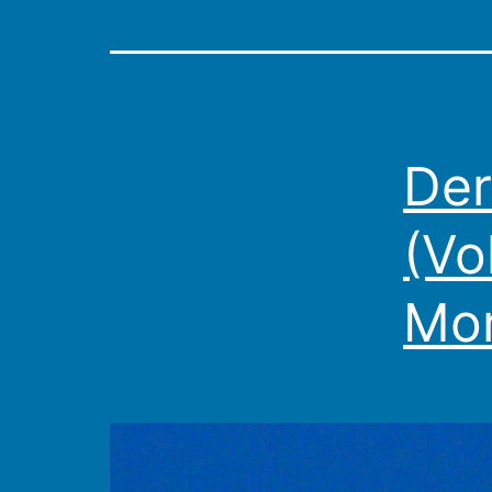
Der
(Vo
Mor