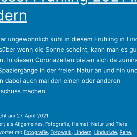
dern
war ungewöhnlich kühl in diesem Frühling in Lin
süber wenn die Sonne scheint, kann man es gu
n. In diesen Coronazeiten bieten sich da zumin
paziergänge in der freien Natur an und hin un
n dabei auch mal den einen oder anderen
pschuss machen.
icht am
27. April 2021
ert als
Allgemeines
,
Fotografie
,
Heimat
,
Natur und Tiere
wortet mit
Fotografie
,
Fotowalk
,
Lindern
,
Linduri.de
,
Rehe
,