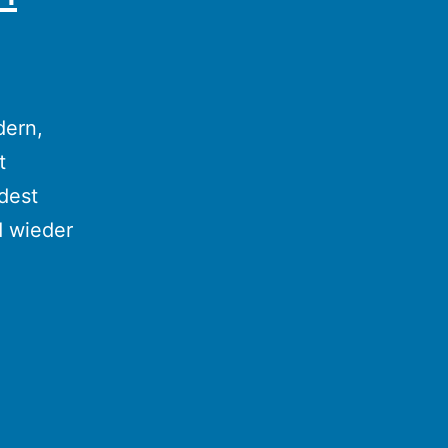
dern,
t
dest
d wieder