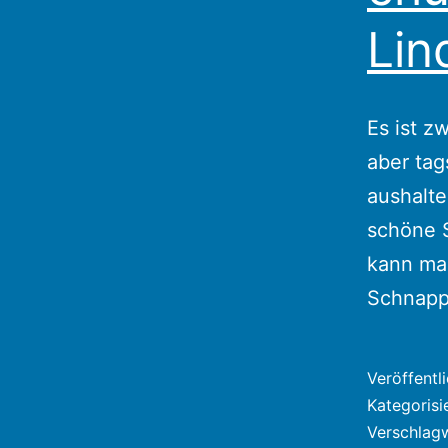
Lin
Es ist z
aber tag
aushalte
schöne S
kann ma
Schnap
Veröffentl
Kategorisi
Verschlag