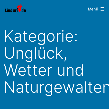
Zum
Linduri.de
Menü
Inhalt
springen
Kategorie:
Unglück,
Wetter und
Naturgewalte