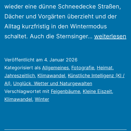
wieder eine dünne Schneedecke Straßen,
Dächer und Vorgärten überzieht und der
Alltag kurzfristig in den Wintermodus
In
schaltet. Auch die Sternsinger…
weiterlesen
den
letzten
Veröffentlicht am
4. Januar 2026
Jahrzehnten
Kategorisiert als
Allgemeines
,
Fotografie
,
Heimat
,
ein
Jahreszeitlich
,
Klimawandel
,
Künstliche Intelligenz (KI /
AI)
,
Unglück, Wetter und Naturgewalten
seltenes
Verschlagwortet mit
Feigenbäume
,
Kleine Eiszeit
,
Phänomen,
Klimawandel
,
Winter
Winterwetter
statt
Feigenbäum