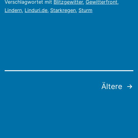
Verschlagwortet mit
Blitzgewitter
,
Gewitterfront
,
Lindern
,
Linduri.de
,
Starkregen
,
Sturm
Seitennummerierung
Ältere
der
Beiträge