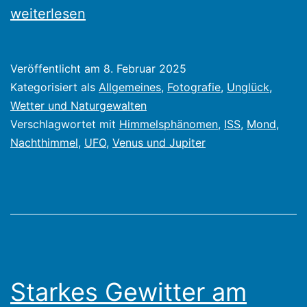
Venus
weiterlesen
und
Jupiter
Veröffentlicht am
8. Februar 2025
morgens
Kategorisiert als
Allgemeines
,
Fotografie
,
Unglück,
am
Wetter und Naturgewalten
Verschlagwortet mit
Himmelsphänomen
,
ISS
,
Mond
,
Himmel.
Nachthimmel
,
UFO
,
Venus und Jupiter
Himmelsphänomene
Starkes Gewitter am