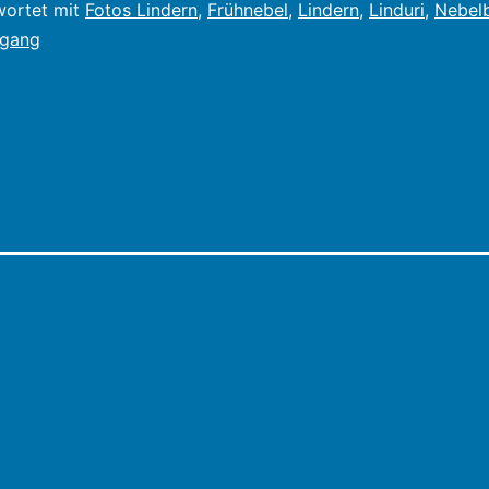
wortet mit
Fotos Lindern
,
Frühnebel
,
Lindern
,
Linduri
,
Nebel
fgang
erung