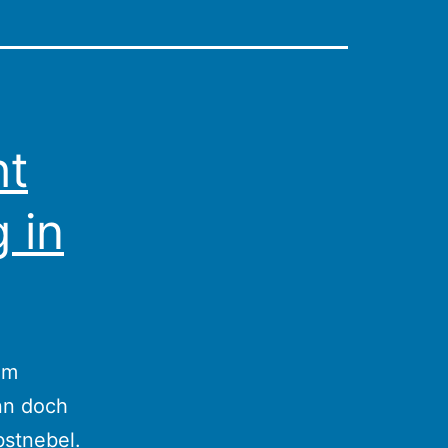
ht
 in
hm
ann doch
bstnebel.