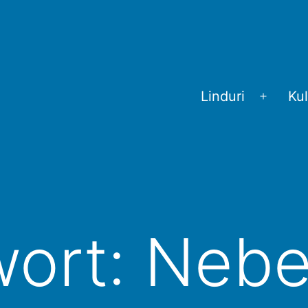
Linduri
Kul
Menü
öffnen
wort:
Nebe