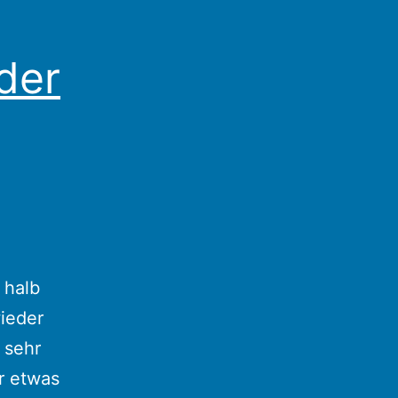
 der
 halb
wieder
 sehr
r etwas