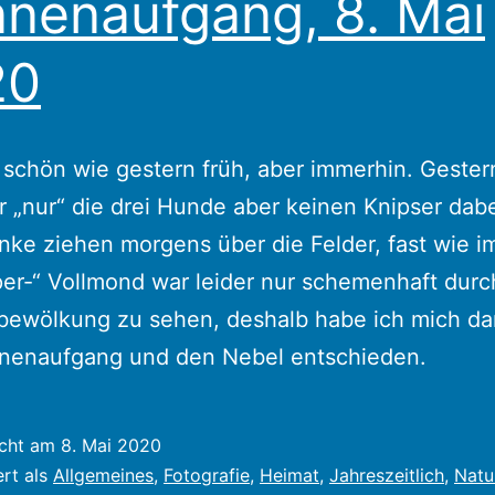
nenaufgang, 8. Mai
in
Lindern
20
 schön wie gestern früh, aber immerhin. Gester
er „nur“ die drei Hunde aber keinen Knipser dabe
ke ziehen morgens über die Felder, fast wie i
er-“ Vollmond war leider nur schemenhaft durc
bewölkung zu sehen, deshalb habe ich mich da
nenaufgang und den Nebel entschieden.
icht am
8. Mai 2020
ert als
Allgemeines
,
Fotografie
,
Heimat
,
Jahreszeitlich
,
Natu