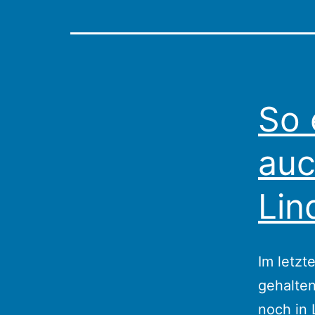
So 
auc
Lin
Im letzt
gehalten
noch in 