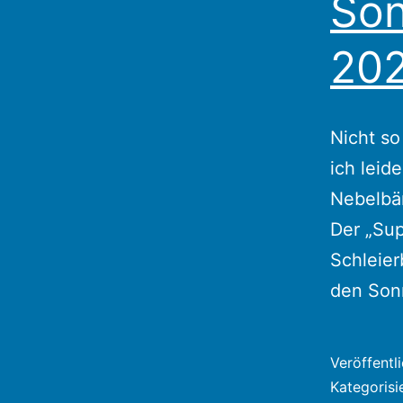
Son
20
Nicht so
ich leid
Nebelbän
Der „Sup
Schleier
den Son
Veröffentl
Kategorisi