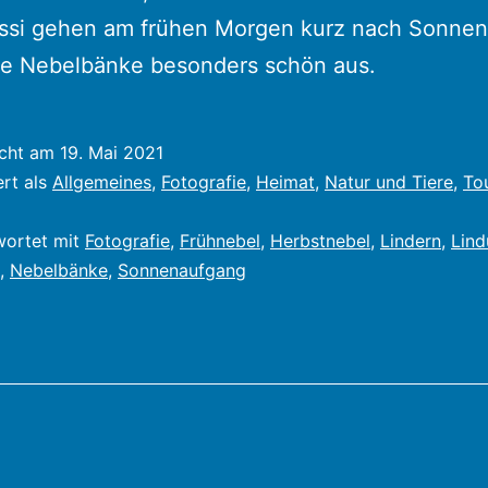
ssi gehen am frühen Morgen kurz nach Sonne
ie Nebelbänke besonders schön aus.
icht am
19. Mai 2021
ert als
Allgemeines
,
Fotografie
,
Heimat
,
Natur und Tiere
,
To
wortet mit
Fotografie
,
Frühnebel
,
Herbstnebel
,
Lindern
,
Lind
,
Nebelbänke
,
Sonnenaufgang