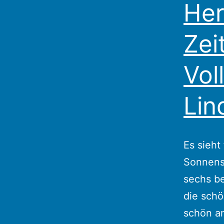
Her
Zei
Vol
Lin
Es sieht
Sonnensc
sechs be
die sch
schön an