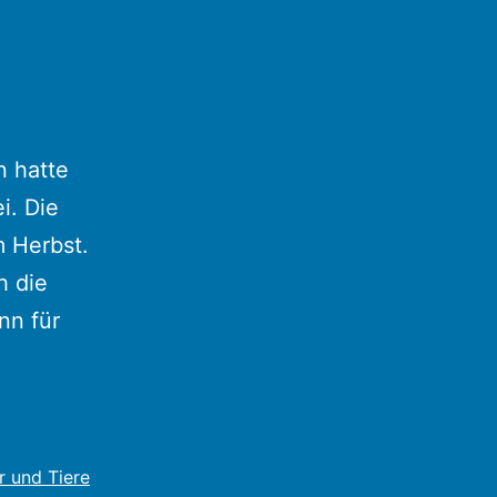
n hatte
i. Die
m Herbst.
h die
nn für
r und Tiere