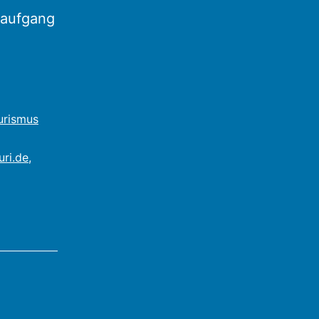
naufgang
urismus
uri.de
,