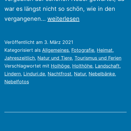
war es längst nicht so schön, wie in den
Frühnebel
vergangenen…
weiterlesen
und
leichte
Veröffentlicht am
3. März 2021
Nachtfröste
Kategorisiert als
Allgemeines
,
Fotografie
,
Heimat
,
zum
Jahreszeitlich
,
Natur und Tiere
,
Tourismus und Ferien
Verschlagwortet mit
Holhöge
,
Holthöhe
,
Landschaft
,
meteorologischen
Lindern
,
Linduri.de
,
Nachtfrost
,
Natur
,
Nebelbänke
,
Frühlingsanfang
Nebelfotos
in
Lindern-
Holthöhe