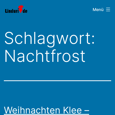
Zum
Linduri.de
Menü
Inhalt
springen
Schlagwort:
Nachtfrost
Weihnachten Klee –