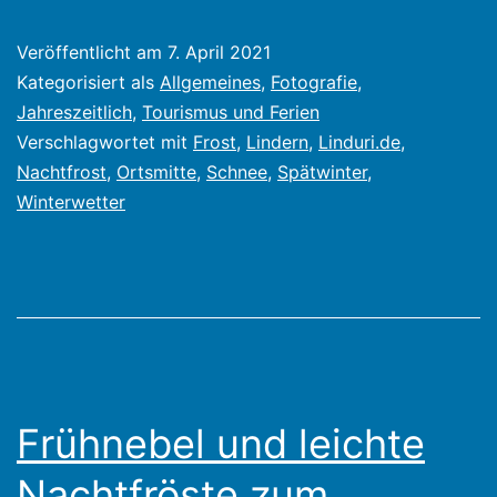
Ostern
Veröffentlicht am
7. April 2021
Schnee,
Kategorisiert als
Allgemeines
,
Fotografie
,
später
Jahreszeitlich
,
Tourismus und Ferien
Verschlagwortet mit
Frost
,
Lindern
,
Linduri.de
,
Winter
Nachtfrost
,
Ortsmitte
,
Schnee
,
Spätwinter
,
in
Winterwetter
Lindern
Frühnebel und leichte
Nachtfröste zum