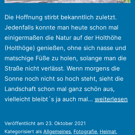
Die Hoffnung stirbt bekanntlich zuletzt.
Jedenfalls konnte man heute schon mal
einigermaßen die Natur auf der Holthöhe
(Holthöge) genießen, ohne sich nasse und
matschige Füße zu holen, solange man die
Straße nicht verlässt. Wenn morgens die
Sonne noch nicht so hoch steht, sieht die
Landschaft schon mal ganz schön aus,
Langsam
vielleicht bleibt´s ja auch mal…
weiterlesen
wird
es
Veröffentlicht am
23. Oktober 2021
herbstlich
Kategorisiert als
Allgemeines
,
Fotografie
,
Heimat
,