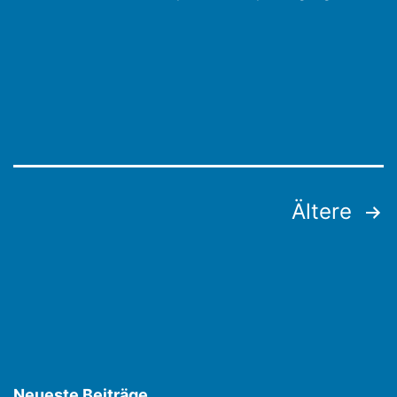
Seitennummerierung
Ältere
der
Beiträge
Neueste Beiträge