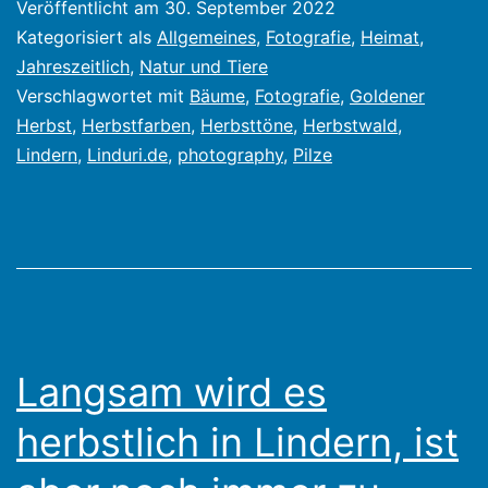
Veröffentlicht am
30. September 2022
Endlich
Kategorisiert als
Allgemeines
,
Fotografie
,
Heimat
,
mal
Jahreszeitlich
,
Natur und Tiere
Verschlagwortet mit
Bäume
,
Fotografie
,
Goldener
wieder
Herbst
,
Herbstfarben
,
Herbsttöne
,
Herbstwald
,
Herbstwald
Lindern
,
Linduri.de
,
photography
,
Pilze
und
Pilze
Langsam wird es
herbstlich in Lindern, ist