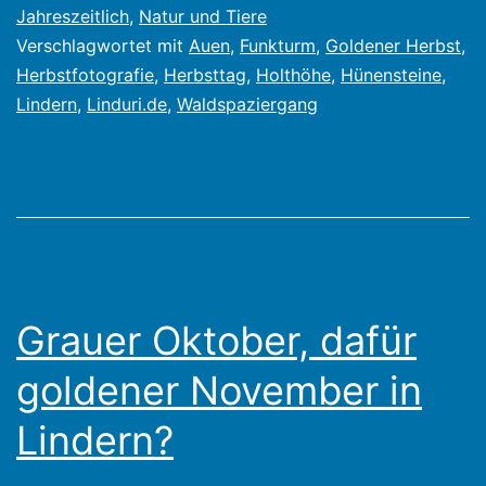
in
Jahreszeitlich
,
Natur und Tiere
Verschlagwortet mit
Auen
,
Funkturm
,
Goldener Herbst
,
Lindern,
Herbstfotografie
,
Herbsttag
,
Holthöhe
,
Hünensteine
,
ist
Lindern
,
Linduri.de
,
Waldspaziergang
aber
noch
immer
zu
nass
und
Grauer Oktober, dafür
„kein
goldener November in
goldener
Herbst“
Lindern?