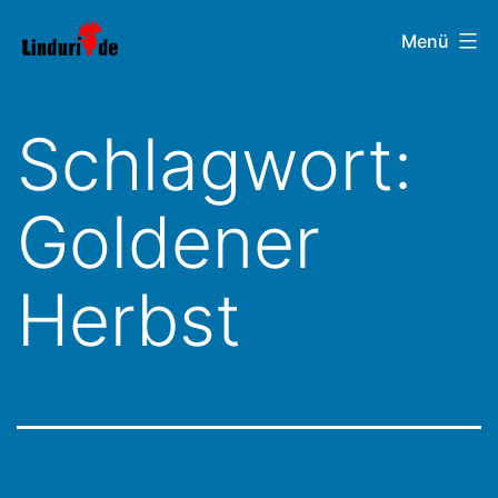
Zum
Linduri.de
Menü
Inhalt
springen
Schlagwort:
Goldener
Herbst