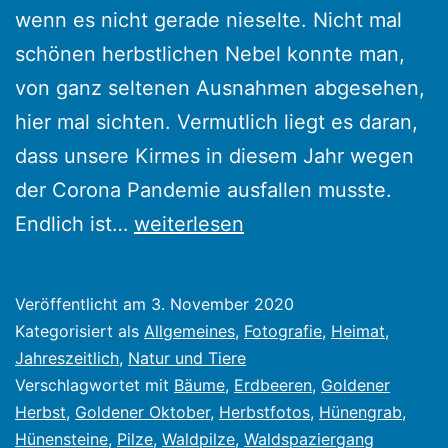
wenn es nicht gerade nieselte. Nicht mal
schönen herbstlichen Nebel konnte man,
von ganz seltenen Ausnahmen abgesehen,
hier mal sichten. Vermutlich liegt es daran,
dass unsere Kirmes in diesem Jahr wegen
der Corona Pandemie ausfallen musste.
Grauer
Endlich ist…
weiterlesen
Oktober,
dafür
Veröffentlicht am
3. November 2020
goldener
Kategorisiert als
Allgemeines
,
Fotografie
,
Heimat
,
November
Jahreszeitlich
,
Natur und Tiere
Verschlagwortet mit
Bäume
,
Erdbeeren
,
Goldener
in
Herbst
,
Goldener Oktober
,
Herbstfotos
,
Hünengrab
,
Lindern?
Hünensteine
,
Pilze
,
Waldpilze
,
Waldspaziergang