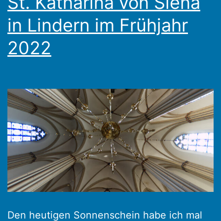
St. Katharina von Siena
Wetter.
in Lindern im Frühjahr
2022
Den heutigen Sonnenschein habe ich mal