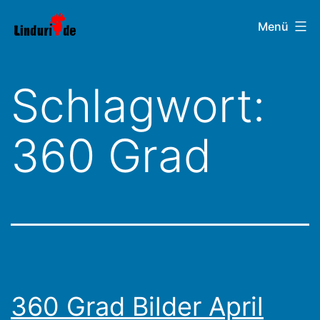
Zum
Linduri.de
Menü
Inhalt
springen
Schlagwort:
360 Grad
360 Grad Bilder April