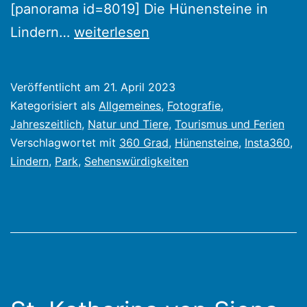
[panorama id=8019] Die Hünensteine in
360
Lindern…
weiterlesen
Grad
Bilder
Veröffentlicht am
21. April 2023
April
Kategorisiert als
Allgemeines
,
Fotografie
,
2023
Jahreszeitlich
,
Natur und Tiere
,
Tourismus und Ferien
Verschlagwortet mit
360 Grad
,
Hünensteine
,
Insta360
,
in
Lindern
,
Park
,
Sehenswürdigkeiten
Lindern.
Park
und
Hünensteine
bei
schönem