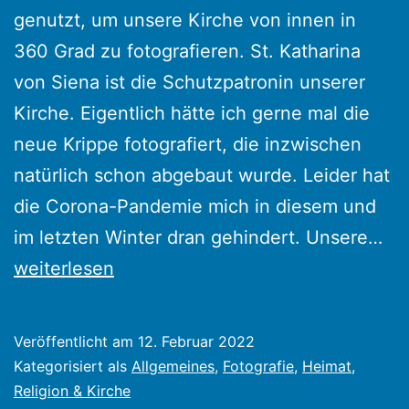
genutzt, um unsere Kirche von innen in
360 Grad zu fotografieren. St. Katharina
von Siena ist die Schutzpatronin unserer
Kirche. Eigentlich hätte ich gerne mal die
neue Krippe fotografiert, die inzwischen
natürlich schon abgebaut wurde. Leider hat
die Corona-Pandemie mich in diesem und
St.
im letzten Winter dran gehindert. Unsere…
Kat
weiterlesen
vo
Si
Veröffentlicht am
12. Februar 2022
in
Kategorisiert als
Allgemeines
,
Fotografie
,
Heimat
,
Li
Religion & Kirche