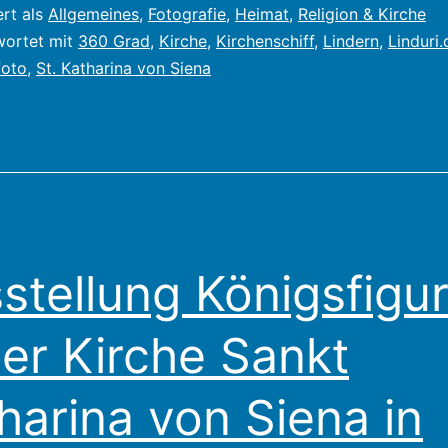
Siena
ert als
Allgemeines
,
Fotografie
,
Heimat
,
Religion & Kirche
in
wortet mit
360 Grad
,
Kirche
,
Kirchenschiff
,
Lindern
,
Linduri.
oto
,
St. Katharina von Siena
Lindern
im
Frühjahr
2022
stellung Königsfigu
der Kirche Sankt
harina von Siena in