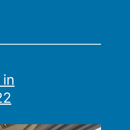
 in
22