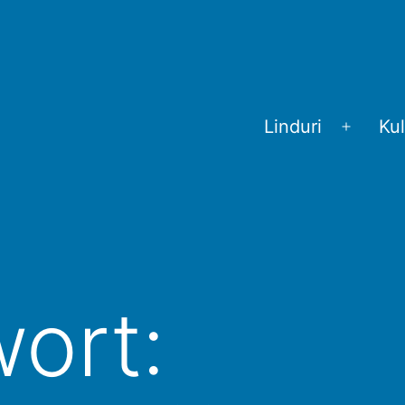
Linduri
Kul
Menü
öffnen
ort: