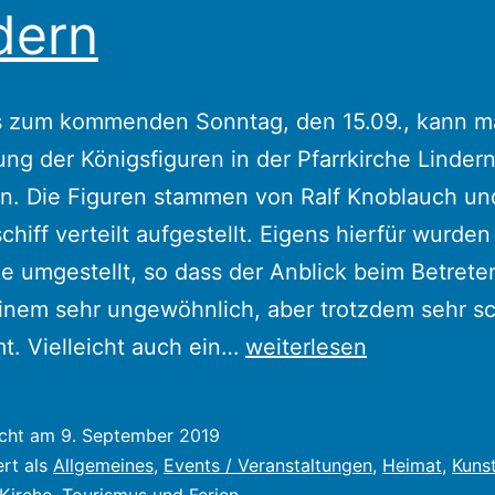
dern
s zum kommenden Sonntag, den 15.09., kann m
ung der Königsfiguren in der Pfarrkirche Linder
n. Die Figuren stammen von Ralf Knoblauch und
chiff verteilt aufgestellt. Eigens hierfür wurden
e umgestellt, so dass der Anblick beim Betrete
inem sehr ungewöhnlich, aber trotzdem sehr s
Ausstellung
. Vielleicht auch ein…
weiterlesen
Königsfiguren
in
icht am
9. September 2019
der
ert als
Allgemeines
,
Events / Veranstaltungen
,
Heimat
,
Kunst