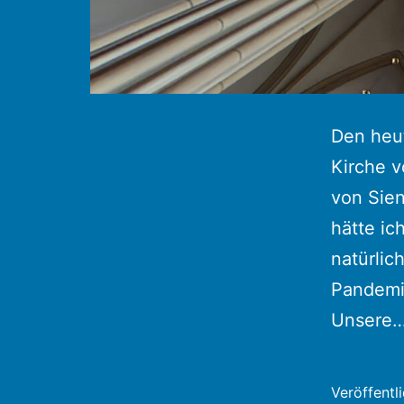
Den heu
Kirche v
von Sien
hätte ic
natürlic
Pandemie
Unsere
Veröffentl