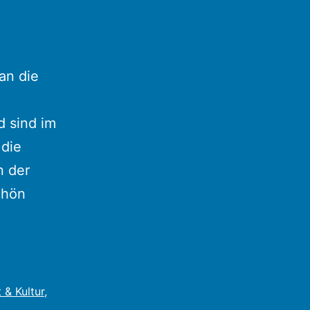
an die
n
 sind im
 die
n der
chön
 & Kultur
,