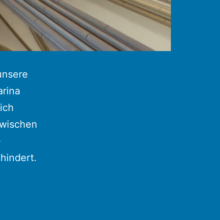
unsere
arina
ich
nzwischen
-
hindert.