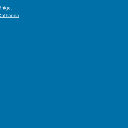
önige
,
Katharina