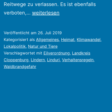
Reitwege zu verlassen. Es ist ebenfalls
Eilverordnung
verboten,…
weiterlesen
zur
Verhütung
Veröffentlicht am
26. Juli 2019
von
Kategorisiert als
Allgemeines
,
Heimat
,
Klimawandel
,
Waldbränden
Lokalpolitik
,
Natur und Tiere
Verschlagwortet mit
Eilverordnung
,
Landkreis
Cloppenburg
,
Lindern
,
Linduri
,
Verhaltensregeln
,
Waldbrandgefahr