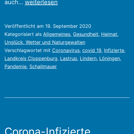
Schallmauer
auch…
weiterlesen
der
Covid-
Veröffentlicht am
19. September 2020
19
Kategorisiert als
Allgemeines
,
Gesundheit
,
Heimat
,
Infizierten
Unglück, Wetter und Naturgewalten
Verschlagwortet mit
Coronavirus
,
covid 19
,
Infizierte
,
im
Landkreis Cloppenburg
,
Lastrup
,
Lindern
,
Löningen
,
Landkreis
Pandemie
,
Schallmauer
Cloppenburg
überschritten
Corona-Infizierte