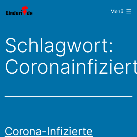
Zum
Linduri.de
Menü
Inhalt
springen
Schlagwort:
Coronainfizier
Corona-Infizierte