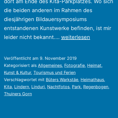
dort am Ende des Kita-Parkplatzes. Wo sich
die beiden anderen im Rahmen des
diesjährigen Bildauersymposiums
entstandenen Kunstwerke befinden, ist mir
Park
leider nicht bekannt.…
weiterlesen
„Thuiners
Gorn“
Veröffentlicht am
9. November 2019
Kategorisiert als
Allgemeines
,
Fotografie
,
Heimat
,
Kunst & Kultur
,
Tourismus und Ferien
Verschlagwortet mit
Büters Warkstäe
,
Heimathaus
,
Kita
,
Lindern
,
Linduri
,
Nachtfotos
,
Park
,
Regenbogen
,
Thuiners Gorn