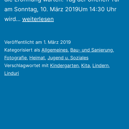
am Sonntag, 10. März 2019Um 14:30 Uhr
Das
wird…
weiterlesen
Ei
gibt
Veröffentlicht am
1. März 2019
sein
Kategorisiert als
Allgemeines
,
Bau- und Sanierung
,
Geheimnis
Fotografie
,
Heimat
,
Jugend u. Soziales
Verschlagwortet mit
Kindergarten
,
Kita
,
Lindern
,
preis
Linduri