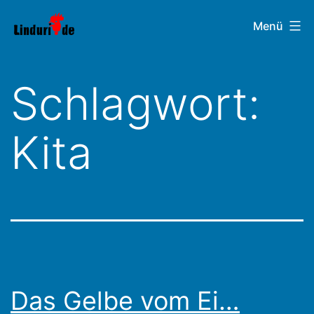
Zum
Linduri.de
Menü
Inhalt
springen
Schlagwort:
Kita
Das Gelbe vom Ei…