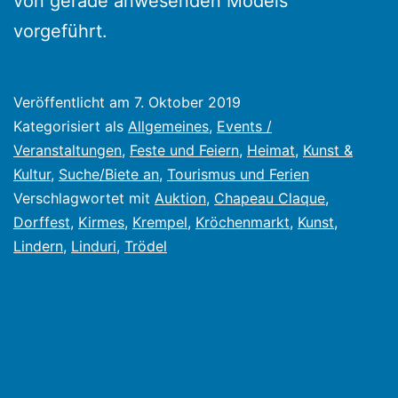
von gerade anwesenden Models
vorgeführt.
Veröffentlicht am
7. Oktober 2019
Kategorisiert als
Allgemeines
,
Events /
Veranstaltungen
,
Feste und Feiern
,
Heimat
,
Kunst &
Kultur
,
Suche/Biete an
,
Tourismus und Ferien
Verschlagwortet mit
Auktion
,
Chapeau Claque
,
Dorffest
,
Kirmes
,
Krempel
,
Kröchenmarkt
,
Kunst
,
Lindern
,
Linduri
,
Trödel