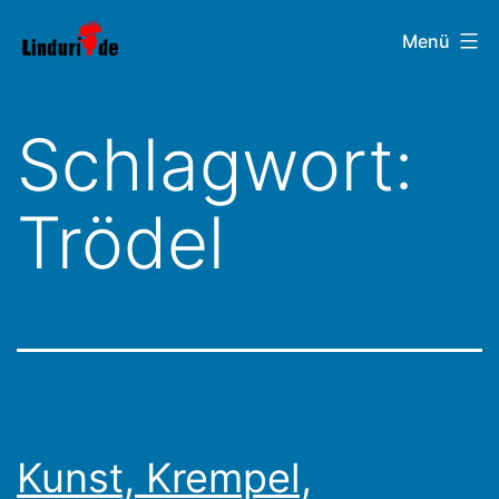
Zum
Linduri.de
Menü
Inhalt
springen
Schlagwort:
Trödel
Kunst, Krempel,