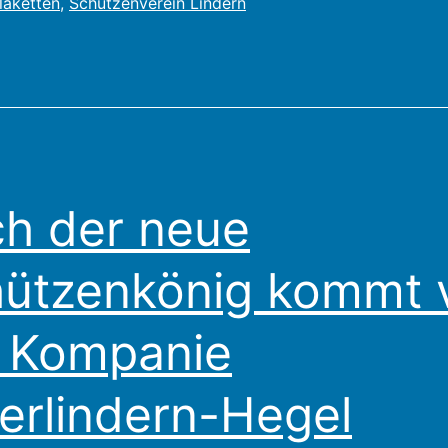
laketten
,
Schützenverein Lindern
demnächst
Plaketten
bei
den
Majestäten
und
h der neue
„Zielwasser“
von
ützenkönig kommt 
Meyborg
 Kompanie
erlindern-Hegel