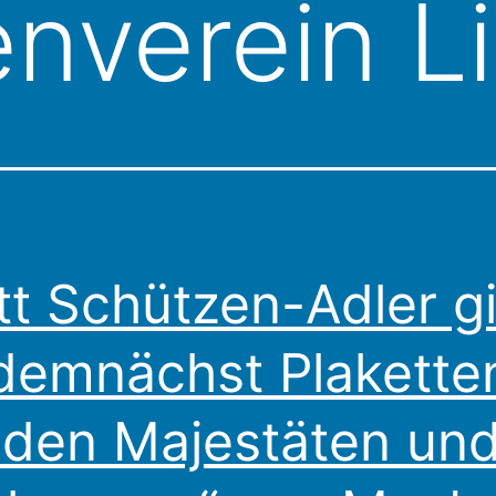
nverein L
tt Schützen-Adler g
demnächst Plakette
 den Majestäten un