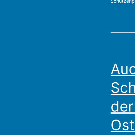
Schützenp
Auc
Sch
der
Ost