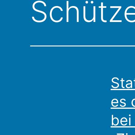
Schütze
Sta
es 
bei