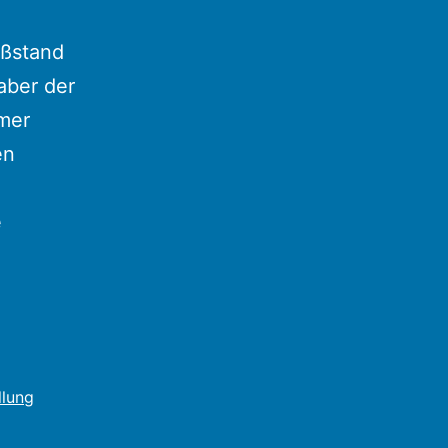
eßstand
aber der
mer
en
e
llung