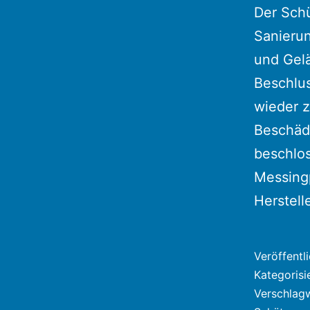
Der Sch
Sanierun
und Gel
Beschlu
wieder z
Beschäd
beschlos
Messingp
Herstel
Veröffentl
Kategorisi
Verschlag