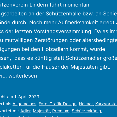
ützenverein Lindern führt momentan
gsarbeiten an der Schützenhalle bzw. an Schi
ände durch. Noch mehr Aufmerksamkeit erregt 
ss der letzten Vorstandsversammlung. Da es im
u mutwilligen Zerstörungen oder altersbedingt
igungen bei den Holzadlern kommt, wurde
sen, dass es künftig statt Schützenadler groß
laketten für die Häuser der Majestäten gibt.
Statt
ler…
weiterlesen
Schützen-
Adler
icht am
1. April 2023
gibt
ert als
Allgemeines
,
Foto-Grafik-Design
,
Heimat
,
Kurzvorste
es
wortet mit
Adler
,
Majestät
,
Premium
,
Schützenkönig
,