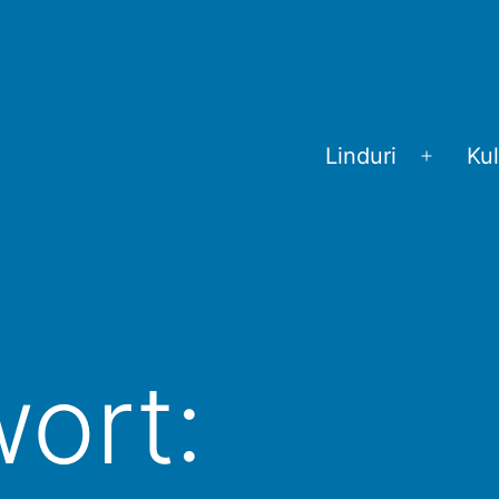
Linduri
Kul
Menü
öffnen
ort: