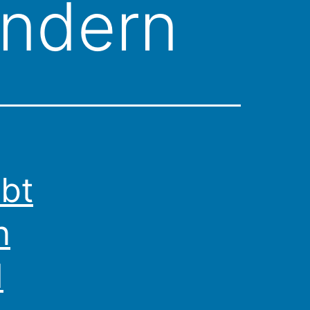
indern
ibt
n
d