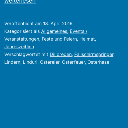
Der
weiterlesen
Osterhase
zu
Veröffentlicht am
18. April 2019
Gast
Kategorisiert als
Allgemeines
,
Events /
beim
Veranstaltungen
,
Feste und Feiern
,
Heimat
,
Jahreszeitlich
Osterfeuer
Verschlagwortet mit
Dillbreden
,
Fallschirmspringer
,
Lindern
,
Linduri
,
Ostereier
,
Osterfeuer
,
Osterhase