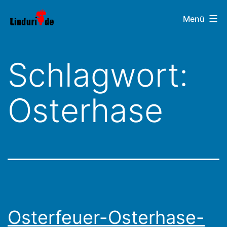
Zum
Linduri.de
Menü
Inhalt
springen
Schlagwort:
Osterhase
Osterfeuer-Osterhase-