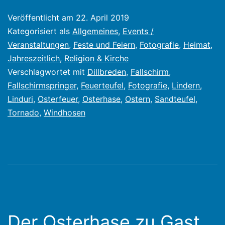
Sandhosen
Veröffentlicht am
22. April 2019
2019
Kategorisiert als
Allgemeines
,
Events /
Veranstaltungen
,
Feste und Feiern
,
Fotografie
,
Heimat
,
Jahreszeitlich
,
Religion & Kirche
Verschlagwortet mit
Dillbreden
,
Fallschirm
,
Fallschirmspringer
,
Feuerteufel
,
Fotografie
,
Lindern
,
Linduri
,
Osterfeuer
,
Osterhase
,
Ostern
,
Sandteufel
,
Tornado
,
Windhosen
Der Osterhase zu Gast