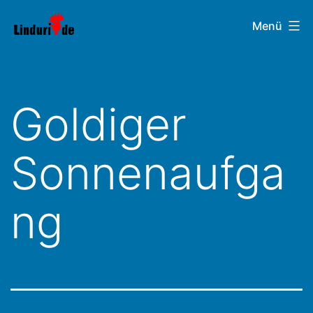
Zum
Linduri.de
Menü
Inhalt
springen
Goldiger
Sonnenaufga
ng