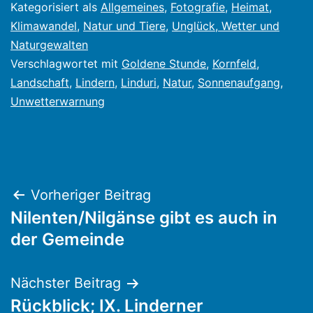
Kategorisiert als
Allgemeines
,
Fotografie
,
Heimat
,
Klimawandel
,
Natur und Tiere
,
Unglück, Wetter und
Naturgewalten
Verschlagwortet mit
Goldene Stunde
,
Kornfeld
,
Landschaft
,
Lindern
,
Linduri
,
Natur
,
Sonnenaufgang
,
Unwetterwarnung
Beitragsnavigation
Vorheriger Beitrag
Nilenten/Nilgänse gibt es auch in
der Gemeinde
Nächster Beitrag
Rückblick; IX. Linderner