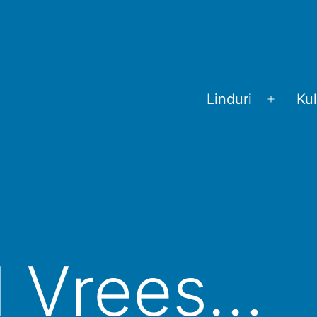
Linduri
Kul
Menü
öffnen
d Vrees…