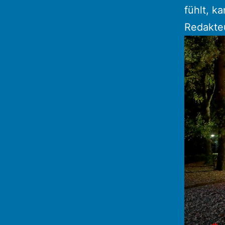
fühlt, k
Redakteu