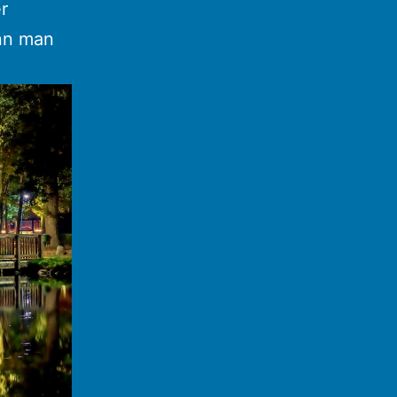
r
ann man