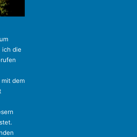
zum
 ich die
erufen
 mit dem
t
esern
stet.
unden