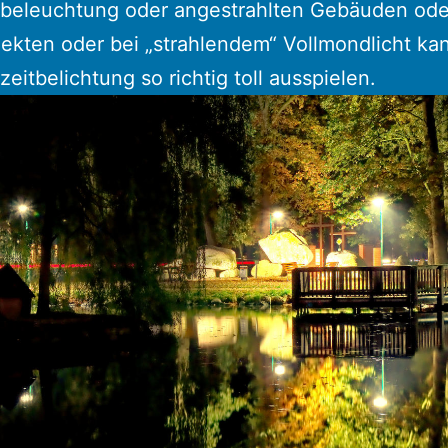
beleuchtung oder angestrahlten Gebäuden ode
ekten oder bei „strahlendem“ Vollmondlicht k
zeitbelichtung so richtig toll ausspielen.