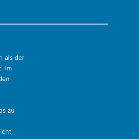
 als der
. Im
nden
os zu
icht,