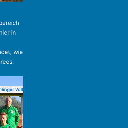
bereich
ier in
det, wie
Vrees.