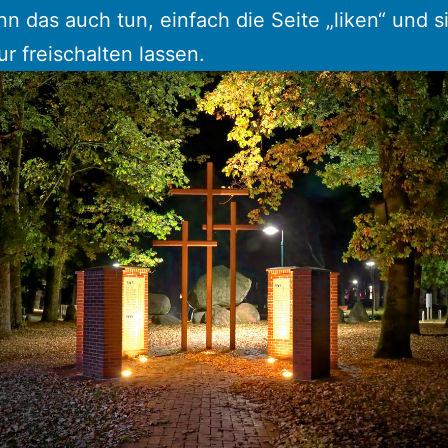
ann das auch tun, einfach die Seite „liken“ und s
r freischalten lassen.