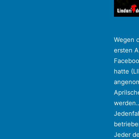
Wegen de
ersten A
Facebook
hatte (L
angenom
Aprilsch
werden
Jedenfal
betriebe
Jeder de