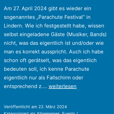
Am 27. April 2024 gibt es wieder ein
sogenanntes „Parachute Festival“ in
Lindern. Wie ich festgestellt habe, wissen
selbst eingeladene Gäste (Musiker, Bands)
nicht, was das eigentlich ist und/oder wie
man es korrekt ausspricht. Auch ich habe
schon oft gerätselt, was das eigentlich
bedeuten soll, ich kenne Parachute
eigentlich nur als Fallschirm oder
Was
entsprechend z.…
weiterlesen
ist
eigentlich
Veröffentlicht am
22. März 2024
ein
Kategorisiert als
Allgemeines
,
Events /