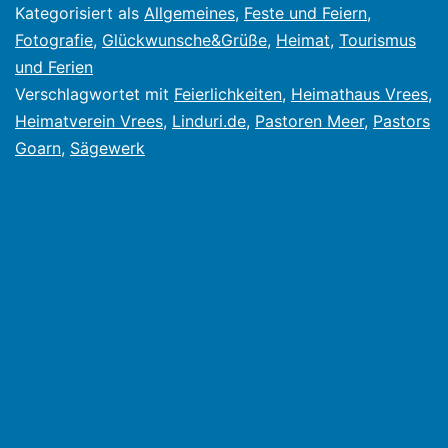
diesem
Kategorisiert als
Allgemeines
,
Feste und Feiern
,
Jahr
Fotografie
,
Glückwunsche&Grüße
,
Heimat
,
Tourismus
und Ferien
bereits
Verschlagwortet mit
Feierlichkeiten
,
Heimathaus Vrees
,
seit
Heimatverein Vrees
,
Linduri.de
,
Pastoren Meer
,
Pastors
30
Goarn
,
Sägewerk
Jahren
in
der
Hand
des
Heimatverein
Vrees
(1992-