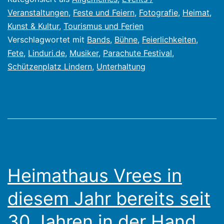
„Parachute
Veranstaltungen
,
Feste und Feiern
,
Fotografie
,
Heimat
,
Kunst & Kultur
,
Tourismus und Ferien
Festival“?
Verschlagwortet mit
Bands
,
Bühne
,
Feierlichkeiten
,
Die
Fete
,
Linduri.de
,
Musiker
,
Parachute Festival
,
KI
Schützenplatz Lindern
,
Unterhaltung
weiß
Antwort
Heimathaus Vrees in
diesem Jahr bereits seit
30 Jahren in der Hand