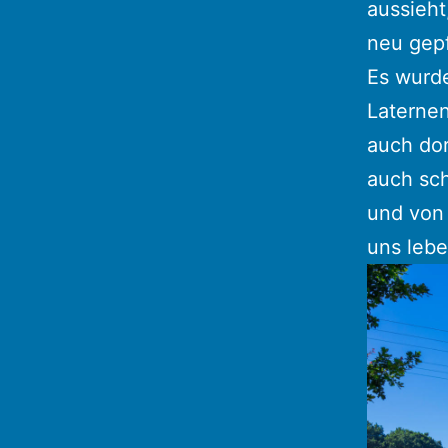
aussieht
neu gepf
Es wurde
Laterne
auch do
auch sc
und von
uns lebe