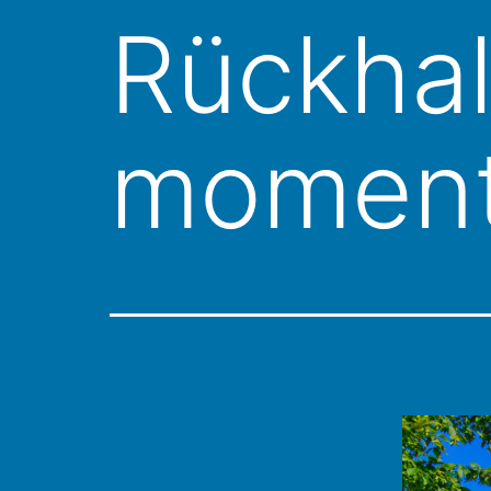
Rückha
moment