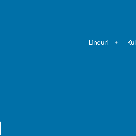
Linduri
Kul
Menü
öffnen
m