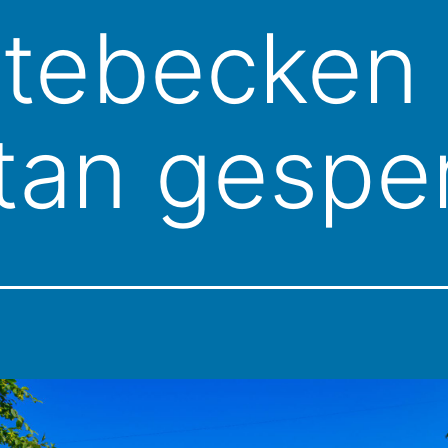
ltebecken
an gesper