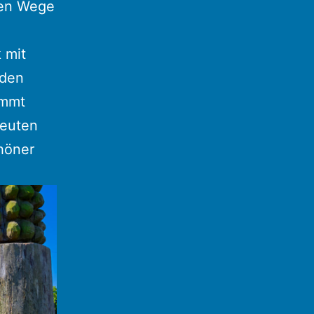
nen Wege
 mit
nden
immt
deuten
höner