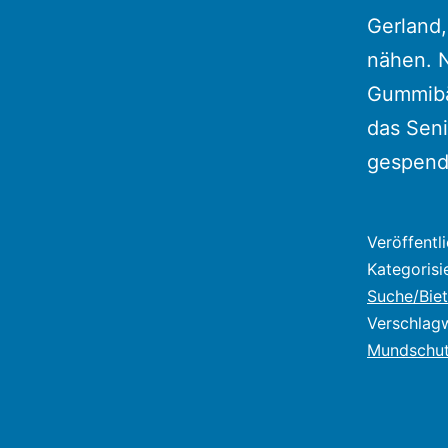
Gerland,
nähen. N
Gummibä
das Seni
gespen
Veröffentl
Kategorisi
Suche/Biet
Verschlag
Mundschu