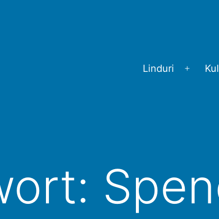
Linduri
Kul
Menü
öffnen
wort:
Spen