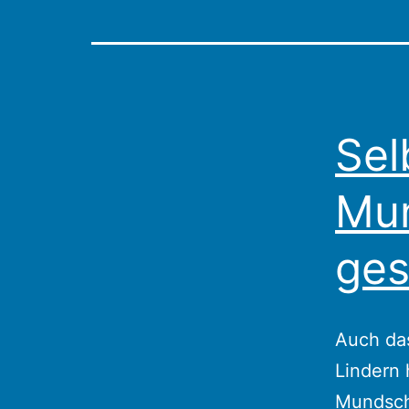
Sel
Mu
ges
Auch da
Lindern
Mundsch