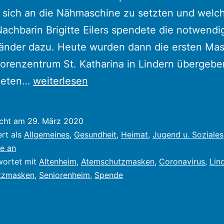
 sich an die Nähmaschine zu setzten und welc
achbarin Brigitte Eilers spendete die notwendi
nder dazu. Heute wurden dann die ersten Ma
orenzentrum St. Katharina in Lindern übergebe
Selbstgenähte
deten…
weiterlesen
Mundschutzmasken
gespendet
icht am
29. März 2020
ert als
Allgemeines
,
Gesundheit
,
Heimat
,
Jugend u. Soziales
e an
wortet mit
Altenheim
,
Atemschutzmasken
,
Coronavirus
,
Lin
tzmasken
,
Seniorenheim
,
Spende