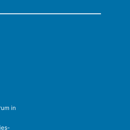
rum in
ies-