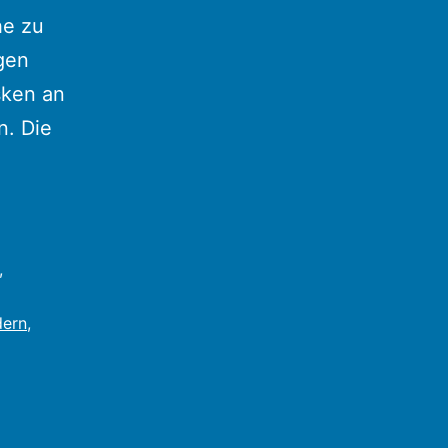
he zu
gen
sken an
n. Die
,
dern
,