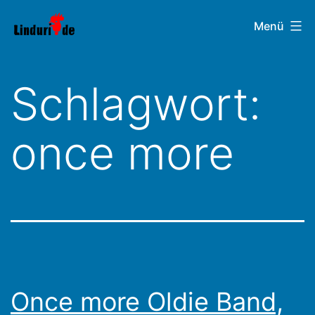
Zum
Linduri.de
Menü
Inhalt
springen
Schlagwort:
once more
Once more Oldie Band,