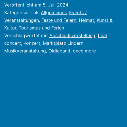
Ban
Veröffentlicht am
5. Juli 2024
final
Kategorisiert als
Allgemeines
,
Events /
conc
Veranstaltungen
,
Feste und Feiern
,
Heimat
,
Kunst &
Kultur
,
Tourismus und Ferien
in
Verschlagwortet mit
Abschiedsvorstellung
,
final
Lind
concert
,
Konzert
,
Marktplatz Lindern
,
„…
Musikveranstaltung
,
Oldieband
,
once more
noc
einm
unse
Best
für
Euch