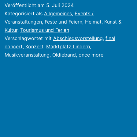
Ban
Veröffentlicht am
5. Juli 2024
final
Kategorisiert als
Allgemeines
,
Events /
conc
Veranstaltungen
,
Feste und Feiern
,
Heimat
,
Kunst &
Kultur
,
Tourismus und Ferien
in
Verschlagwortet mit
Abschiedsvorstellung
,
final
Lind
concert
,
Konzert
,
Marktplatz Lindern
,
„…
Musikveranstaltung
,
Oldieband
,
once more
noc
einm
unse
Best
für
Euch