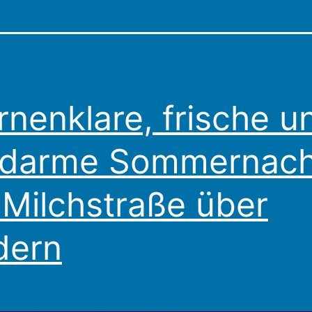
rnenklare, frische u
ndarme Sommernach
 Milchstraße über
dern