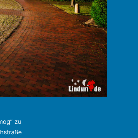
h
mog“ zu
chstraße