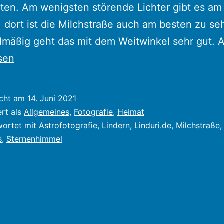
en. Am wenigsten störende Lichter gibt es am
, dort ist die Milchstraße auch am besten zu se
mäßig geht das mit dem Weitwinkel sehr gut. 
sen
icht am
14. Juni 2021
ert als
Allgemeines
,
Fotografie
,
Heimat
wortet mit
Astrofotografie
,
Lindern
,
Linduri.de
,
Milchstraße
,
s
,
Sternenhimmel