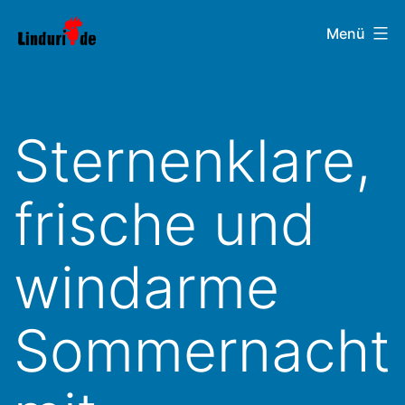
Zum
Linduri.de
Menü
Inhalt
springen
Sternenklare,
frische und
windarme
Sommernacht