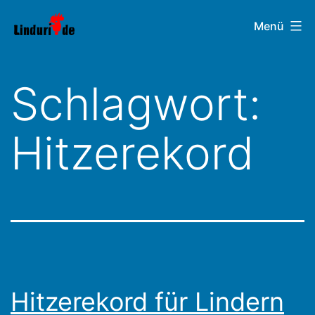
Zum
Linduri.de
Menü
Inhalt
springen
Schlagwort:
Hitzerekord
Hitzerekord für Lindern