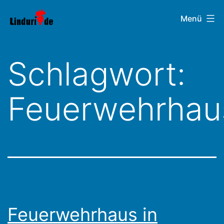
Zum
Linduri.de
Menü
Inhalt
springen
Schlagwort:
Feuerwehrhau
Feuerwehrhaus in