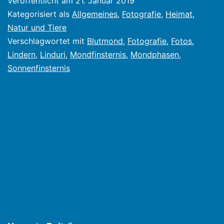
Veröffentlicht am
21. Januar 2019
Kategorisiert als
Allgemeines
,
Fotografie
,
Heimat
,
Natur und Tiere
Verschlagwortet mit
Blutmond
,
Fotografie
,
Fotos
,
Lindern
,
Linduri
,
Mondfinsternis
,
Mondphasen
,
Sonnenfinsternis