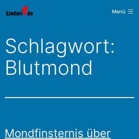
Zum
Linduri.de
Menü
Inhalt
springen
Schlagwort:
Blutmond
Mondfinsternis über