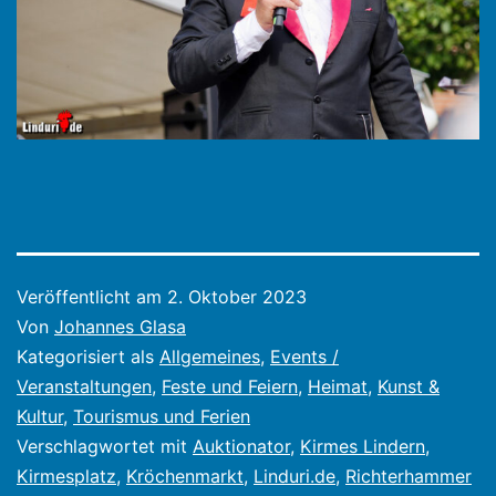
Veröffentlicht am
2. Oktober 2023
Von
Johannes Glasa
Kategorisiert als
Allgemeines
,
Events /
Veranstaltungen
,
Feste und Feiern
,
Heimat
,
Kunst &
Kultur
,
Tourismus und Ferien
Verschlagwortet mit
Auktionator
,
Kirmes Lindern
,
Kirmesplatz
,
Kröchenmarkt
,
Linduri.de
,
Richterhammer