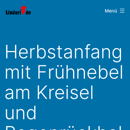
Zum
Linduri.de
Menü
Inhalt
springen
Herbstanfang
mit Frühnebel
am Kreisel
und