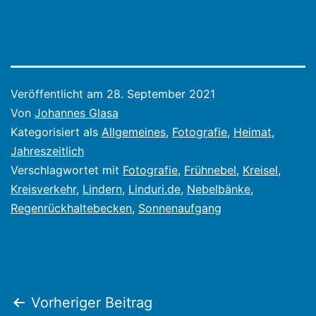
Veröffentlicht am
28. September 2021
Von
Johannes Glasa
Kategorisiert als
Allgemeines
,
Fotografie
,
Heimat
,
Jahreszeitlich
Verschlagwortet mit
Fotografie
,
Frühnebel
,
Kreisel
,
Kreisverkehr
,
Lindern
,
Linduri.de
,
Nebelbänke
,
Regenrückhaltebecken
,
Sonnenaufgang
Beitragsnavigation
Vorheriger Beitrag