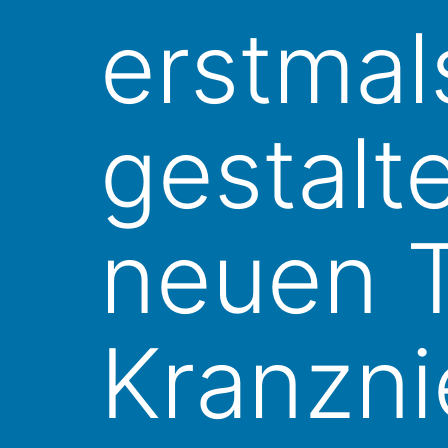
erstmal
gestalt
neuen T
Kranzni