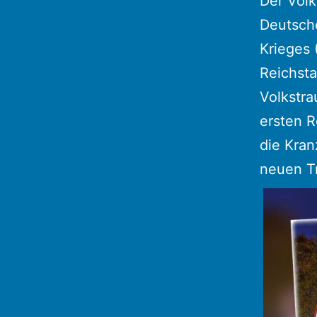
Der Volk
Deutsche
Krieges 
Reichsta
Volkstra
ersten R
die Kra
neuen Tr