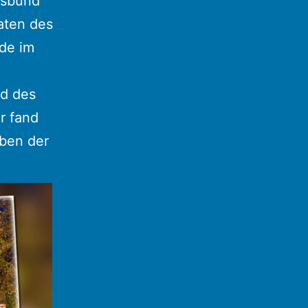
ksbund
aten des
nde im
od des
r fand
ben der