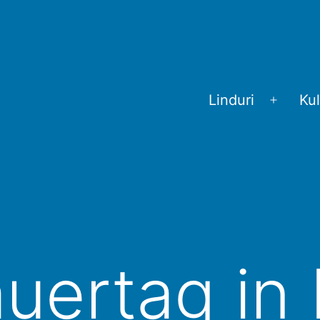
Linduri
Kul
Menü
öffnen
auertag in