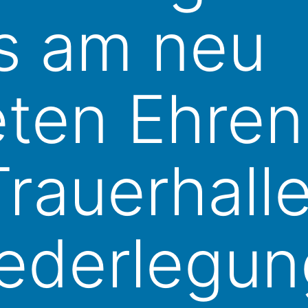
s am neu
eten Ehren
rauerhalle
ederlegun