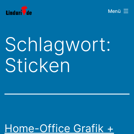
Zum
Linduri.de
Menü
Inhalt
springen
Schlagwort:
Sticken
Home-Office Grafik +