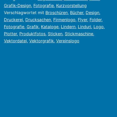
Grafik-Design
,
Fotografie
,
Kurzvorstellung
Verschlagwortet mit
Broschüren
,
Bücher
,
Design
,
Druckerei
,
Drucksachen
,
Firmenlogo
,
Flyer
,
Folder
,
Fotografie
,
Grafik
,
Kataloge
,
Lindern
,
Linduri
,
Logo
,
Plotter
,
Produktfotos
,
Sticken
,
Stickmaschine
,
Vektordatei
,
Vektorgrafik
,
Vereinslogo