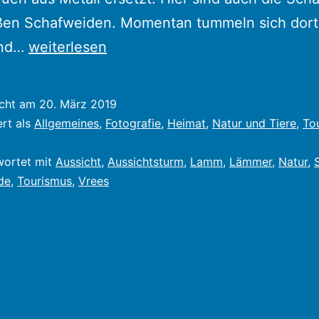
ßen Schafweiden. Momentan tummeln sich dort 
Vreeser
und…
weiterlesen
Wiesen
/
icht am
20. März 2019
Bockholter
ert als
Allgemeines
,
Fotografie
,
Heimat
,
Natur und Tiere
,
To
Dose
wortet mit
Aussicht
,
Aussichtsturm
,
Lamm
,
Lämmer
,
Natur
,
de
,
Tourismus
,
Vrees