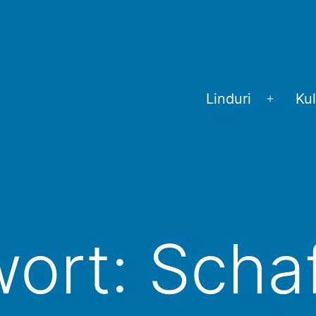
Linduri
Kul
Menü
öffnen
wort:
Scha