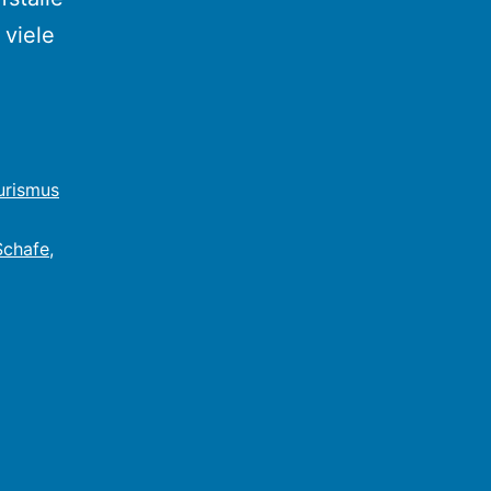
viele
urismus
Schafe
,