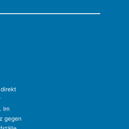
direkt
r
. Im
lz gegen
fställe