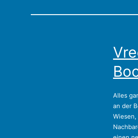
Vre
Boc
Alles ga
an der B
Wiesen,
Nachbaro
einen ne