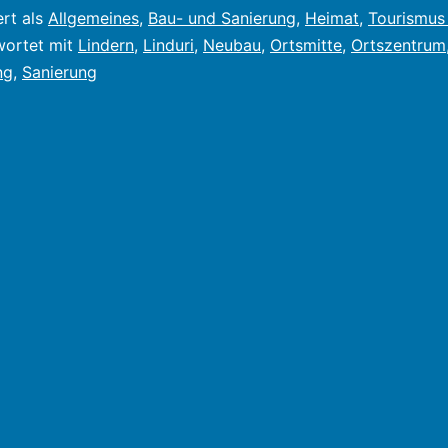
ert als
Allgemeines
,
Bau- und Sanierung
,
Heimat
,
Tourismus 
wortet mit
Lindern
,
Linduri
,
Neubau
,
Ortsmitte
,
Ortszentrum
ng
,
Sanierung