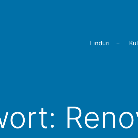
Linduri
Kul
Menü
öffnen
wort:
Reno