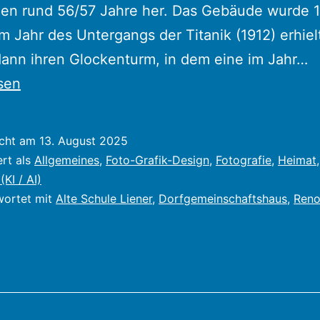
hen rund 56/57 Jahre her. Das Gebäude wurde 
im Jahr des Untergangs der Titanik (1912) erhiel
D
ann ihren Glockenturm, in dem eine im Jahr…
(A
sen
S
in
icht am
13. August 2025
L
ert als
Allgemeines
,
Foto-Grafik-Design
,
Fotografie
,
Heimat
S
(KI / AI)
wortet mit
Alte Schule Liener
,
Dorfgemeinschaftshaus
,
Reno
fa
a