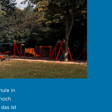
hule in
 noch
das ist