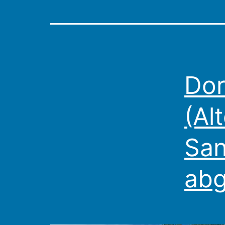
Dor
(Al
San
abg