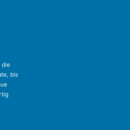
 die
te, bis
eue
tig