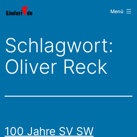
Zum
Linduri.de
Menü
Inhalt
springen
Schlagwort:
Oliver Reck
100 Jahre SV SW