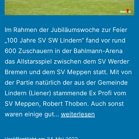
Im Rahmen der Jubiläumswoche zur Feier
„100 Jahre SV SW Lindern“ fand vor rund
600 Zuschauern in der Bahlmann-Arena
das Allstarsspiel zwischen dem SV Werder
Bremen und dem SV Meppen statt. Mit von
der Partie natürlich der aus der Gemeinde
Lindern (Liener) stammende Ex Profi vom
SV Meppen, Robert Thoben. Auch sonst
100
waren einige gut…
weiterlesen
Jahre
SV
Veröffentlicht am
24. Mai 2022