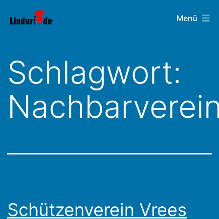
Zum
Linduri.de
Menü
Inhalt
springen
Schlagwort:
Nachbarverei
Schützenverein Vrees