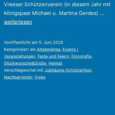
Vreeser Schützenverein (in diesem Jahr mit
Schü
Königspaar Michael u. Martina Gerdes) …
Vree
weiterlesen
feier
125j
Veröffentlicht am
5. Juni 2026
Jubi
Kategorisiert als
Allgemeines
,
Events /
–
Veranstaltungen
,
Feste und Feiern
,
Fotografie
,
Glückwunsche&Grüße
,
Heimat
auc
Verschlagwortet mit
Jubiläums-Schützenfest
,
Lind
Nachbarverein
,
Vrees
Schü
feie
mit