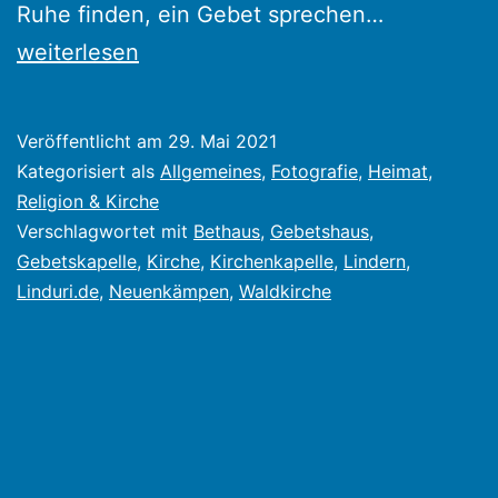
Gebetskap
Ruhe finden, ein Gebet sprechen…
Neuenkäm
weiterlesen
unscheinb
verdeckt
Veröffentlicht am
29. Mai 2021
aber
Kategorisiert als
Allgemeines
,
Fotografie
,
Heimat
,
wirklich
Religion & Kirche
Verschlagwortet mit
Bethaus
,
Gebetshaus
,
schön
Gebetskapelle
,
Kirche
,
Kirchenkapelle
,
Lindern
,
Linduri.de
,
Neuenkämpen
,
Waldkirche