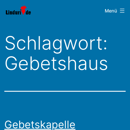
Zum
Linduri.de
Menü
Inhalt
springen
Schlagwort:
Gebetshaus
Gebetskapelle