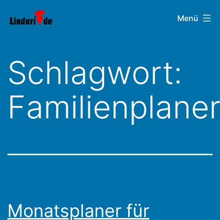
Zum
Linduri.de
Menü
Inhalt
springen
Schlagwort:
Familienplane
Monatsplaner für