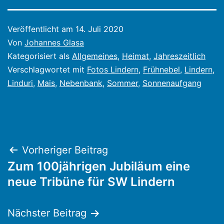
Veröffentlicht am
14. Juli 2020
Von
Johannes Glasa
Kategorisiert als
Allgemeines
,
Heimat
,
Jahreszeitlich
Verschlagwortet mit
Fotos Lindern
,
Frühnebel
,
Lindern
,
Linduri
,
Mais
,
Nebenbank
,
Sommer
,
Sonnenaufgang
Beitragsnavigation
Vorheriger Beitrag
Zum 100jährigen Jubiläum eine
neue Tribüne für SW Lindern
Nächster Beitrag