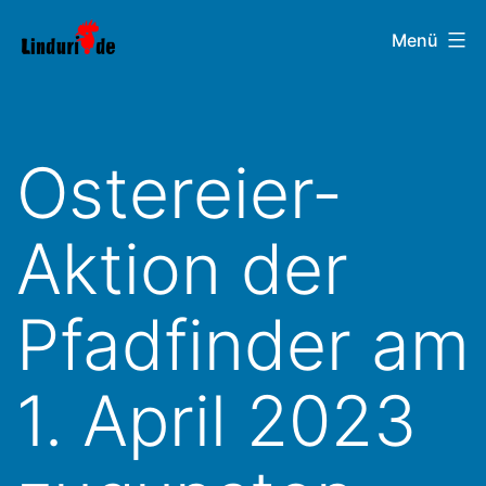
Zum
Linduri.de
Menü
Inhalt
springen
Ostereier-
Aktion der
Pfadfinder am
1. April 2023