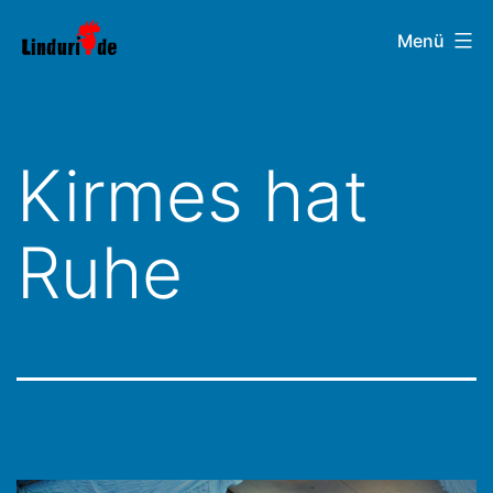
Zum
Linduri.de
Menü
Inhalt
springen
Kirmes hat
Ruhe