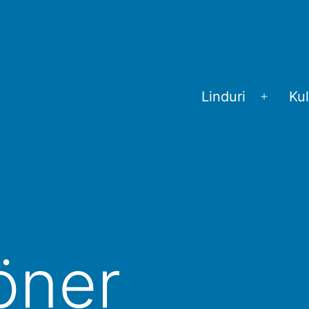
Linduri
Kul
Menü
öffnen
öner