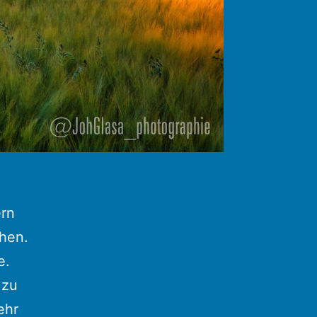
ern
hen.
e.
 zu
ehr