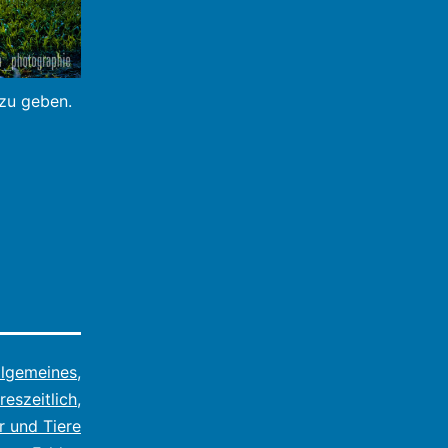
 zu geben.
llgemeines
,
reszeitlich
,
r und Tiere