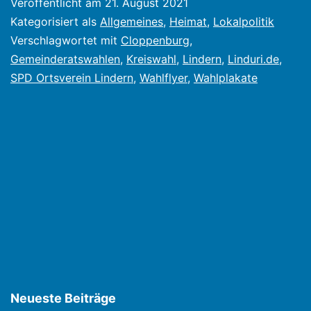
Veröffentlicht am
21. August 2021
am
Kategorisiert als
Allgemeines
,
Heimat
,
Lokalpolitik
12.09.2021
Verschlagwortet mit
Cloppenburg
,
Gemeinderatswahlen
,
Kreiswahl
,
Lindern
,
Linduri.de
,
–
SPD Ortsverein Lindern
,
Wahlflyer
,
Wahlplakate
Plakate
und
Flyer
der
SPD
sind
bereits
verteilt
Neueste Beiträge