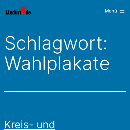
Zum
Linduri.de
Menü
Inhalt
springen
Schlagwort:
Wahlplakate
Kreis- und